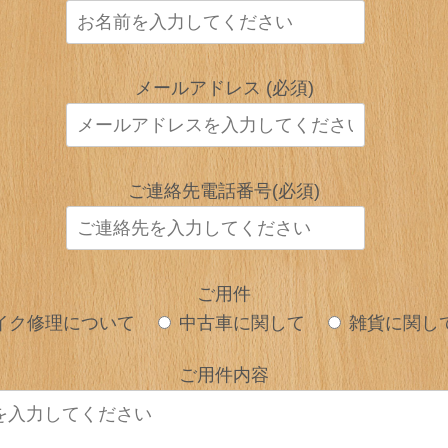
メールアドレス (必須)
ご連絡先電話番号(必須)
ご用件
イク修理について
中古車に関して
雑貨に関し
ご用件内容